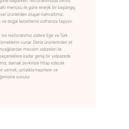
 güne başlarken, restoranımızda servis
altı menüsü ile güne enerjik bir başlangıç
resel ürünlerden oluşan kahvaltımız,
ve doğal lezzetlerini sofranıza taşıyor.
se restoranımız sizlere Ege ve Türk
örneklerini sunar. Deniz ürünlerinden et
nyağlılardan mevsim sebzeleri ile
ı seçeneklere kadar geniş bir yelpazede
miz, damak zevkinize hitap edecek
 bir yemek, ustalıkla hazırlanır ve
ğenisine sunulur.