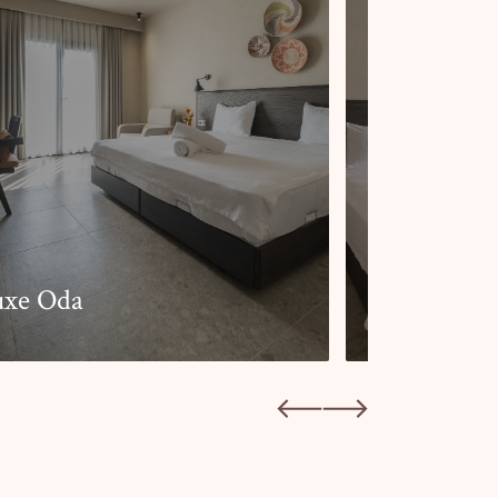
uxe Oda
Üç Kişilik 