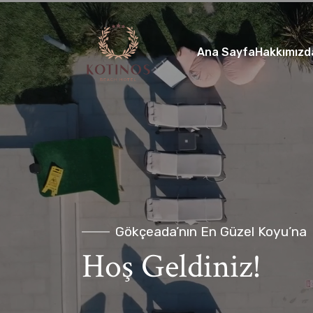
Ana Sayfa
Hakkımızd
Gökçeada’nın En Güzel Koyu’na
Hoş Geldiniz!