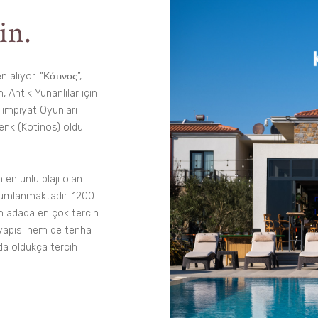
in.
 alıyor. “Κότινος”,
 Antik Yunanlılar için
limpiyat Oyunları
lenk (Kotinos) oldu.
en ünlü plajı olan
onumlanmaktadır. 1200
ın adada en çok tercih
l yapısı hem de tenha
da oldukça tercih