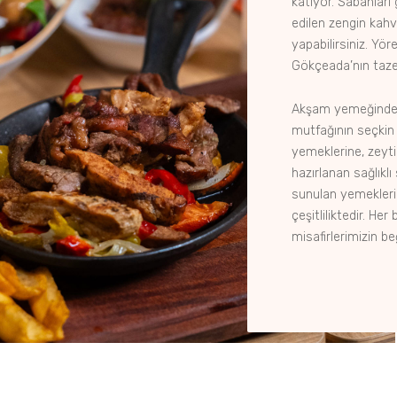
katıyor. Sabahları
edilen zengin kahv
yapabilirsiniz. Yö
Gökçeada’nın taze 
Akşam yemeğinde i
mutfağının seçkin 
yemeklerine, zeyti
hazırlanan sağlıkl
sunulan yemekleri
çeşitliliktedir. Her
misafirlerimizin be