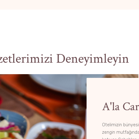
zetlerimizi Deneyimleyin
A'la Ca
Otelimizin bünyes
zengin mutfağından 