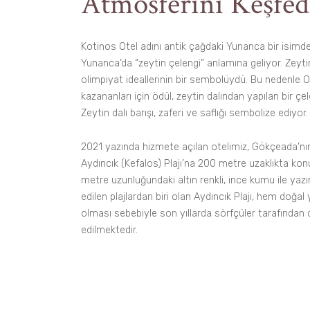
Atmosferini Keşfed
Kotinos Otel adını antik çağdaki Yunanca bir isimden
Yunanca’da “zeytin çelengi” anlamına geliyor. Zeytin,
olimpiyat ideallerinin bir sembolüydü. Bu nedenle O
kazananları için ödül, zeytin dalından yapılan bir çe
Zeytin dalı barışı, zaferi ve saflığı sembolize ediyor.
2021 yazında hizmete açılan otelimiz, Gökçeada’nın 
Aydıncık (Kefalos) Plajı’na 200 metre uzaklıkta k
metre uzunluğundaki altın renkli, ince kumu ile yaz
edilen plajlardan biri olan Aydıncık Plajı, hem doğa
olması sebebiyle son yıllarda sörfçüler tarafından 
edilmektedir.