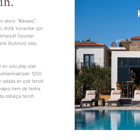
in.
 alıyor. “Κότινος”,
 Antik Yunanlılar için
limpiyat Oyunları
lenk (Kotinos) oldu.
en ünlü plajı olan
onumlanmaktadır. 1200
ın adada en çok tercih
l yapısı hem de tenha
da oldukça tercih