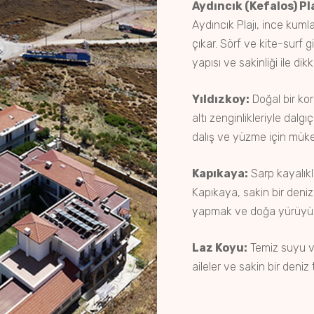
Aydıncık (Kefalos) Pla
Aydıncık Plajı, ince kumla
çıkar. Sörf ve kite-surf gib
yapısı ve sakinliği ile dik
Yıldızkoy:
Doğal bir kor
altı zenginlikleriyle dalgı
dalış ve yüzme için müke
Kapıkaya:
Sarp kayalıkla
Kapıkaya, sakin bir deniz 
yapmak ve doğa yürüyüşl
Laz Koyu:
Temiz suyu ve
aileler ve sakin bir deniz