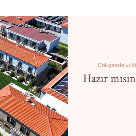
Gökçeada’yı 
Hazır mısın