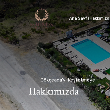
Ana Sayfa
Hakkımızd
Gökçeada’yı Keşfetmeye
Hakkımızda